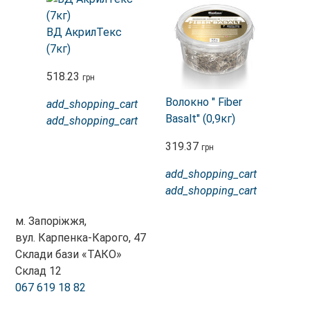
ВД АкрилТекс
(7кг)
518.23
грн
Волокно " Fiber
add_shopping_cart
Basalt" (0,9кг)
add_shopping_cart
319.37
грн
add_shopping_cart
add_shopping_cart
м. Запоріжжя,
вул. Карпенка-Карого, 47
Склади бази «ТАКО»
Склад 12
067 619 18 82