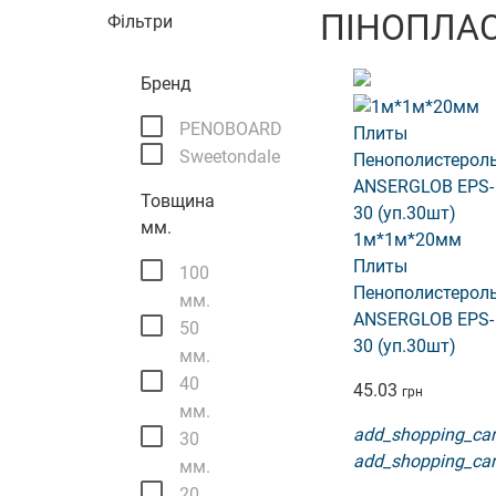
ПІНОПЛАС
Фільтри
Бренд
PENOBOARD
Sweetondale
Товщина
мм.
1м*1м*20мм
Плиты
100
Пенополистерол
мм.
ANSERGLOB EPS-
50
30 (уп.30шт)
мм.
40
45.03
грн
мм.
add_shopping_car
30
add_shopping_car
мм.
20