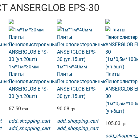
Т ANSERGLOB EPS-30
1м*1м*30мм
1м*1м*40мм
Плиты
Плиты
Плиты
ьные
Пенополистерольные
Пенополистерольные
Пенополисте
ANSERGLOB EPS-
ANSERGLOB EPS-
ANSERGLOB E
30 (уп.20шт)
30 (уп.15шт)
30
(1м*0,5м*100
67.50
90.08
грн
грн
(уп-6шт)
t
add_shopping_cart
add_shopping_cart
105.03
грн
t
add_shopping_cart
add_shopping_cart
add_shopping_