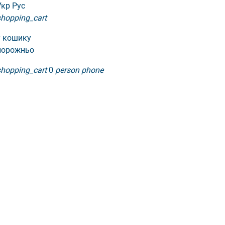
Укр
Рус
shopping_cart
у кошику
порожньо
shopping_cart
0
person
phone