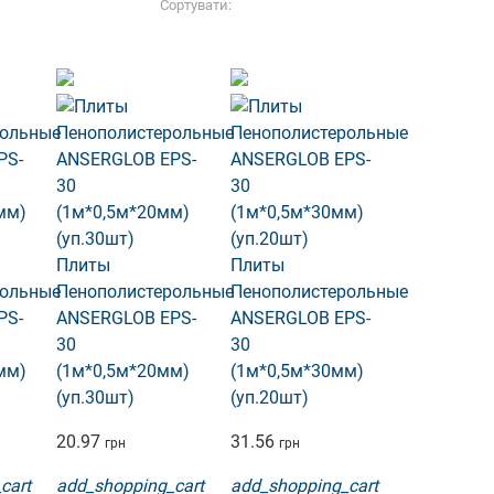
Сортувати:
Плиты
Плиты
рольные
Пенополистерольные
Пенополистерольные
PS-
ANSERGLOB EPS-
ANSERGLOB EPS-
30
30
мм)
(1м*0,5м*20мм)
(1м*0,5м*30мм)
(уп.30шт)
(уп.20шт)
20.97
31.56
грн
грн
cart
add_shopping_cart
add_shopping_cart