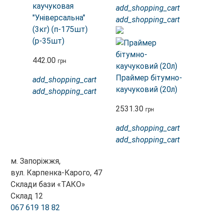
каучуковая
add_shopping_cart
"Універсальна"
add_shopping_cart
(3кг) (п-175шт)
(р-35шт)
442.00
грн
Праймер бітумно-
add_shopping_cart
каучуковий (20л)
add_shopping_cart
2531.30
грн
add_shopping_cart
add_shopping_cart
м. Запоріжжя,
вул. Карпенка-Карого, 47
Склади бази «ТАКО»
Склад 12
067 619 18 82